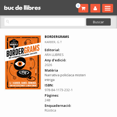
0
BORDERGRAMS
KARBER, G.T
Editorial:
ARA LLIBRES
Any d'edició:
2026
Matèria
Narrativa policíaca misteri
intriga
ISBN:
978-84-1173-232-1
Pàgines:
248
Enquadernació:
Rústica