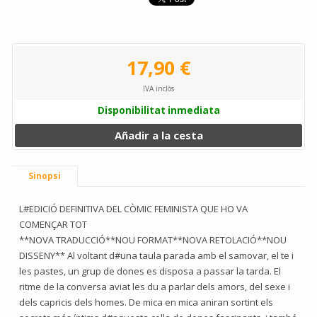
17,90 €
IVA inclòs
Disponibilitat inmediata
Añadir a la cesta
Sinopsi
L#EDICIÓ DEFINITIVA DEL CÒMIC FEMINISTA QUE HO VA
COMENÇAR TOT
**NOVA TRADUCCIÓ**NOU FORMAT**NOVA RETOLACIÓ**NOU
DISSENY** Al voltant d#una taula parada amb el samovar, el te i
les pastes, un grup de dones es disposa a passar la tarda. El
ritme de la conversa aviat les du a parlar dels amors, del sexe i
dels capricis dels homes. De mica en mica aniran sortint els