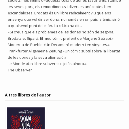
secrets més íntims d#aquesta colla de dones fascinants, i també
les seves pors, els remordiments i diverses anècdotes ben
escandaloses. Brodats és un llibre radicalment viu que ens
ensenya què vol dir ser dona, no només en un país islàmic, sinó
a qualsevol punt del món. La crítica ha dit...
«Si creus que els problemes de les dones no són de segona,
Brodats et fliparà. El meu còmic preferit de Marjane Satrapi.»
Moderna de Pueblo «Un Decameró modern i en vinyetes.»
Frankfurter Allgemeine Zeitung «Un còmic subtil sobre la llibertat
de les dones y la seva alienació.»
Le Monde «Un llibre subversiu i joiós alhora.»
The Observer
Altres llibres de l'autor