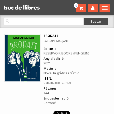
0
BRODATS
SATRAPI, MARJANE
Editorial:
RESERVOIR BOOKS (PENGUIN)
Any d'edició:
2021
Matèria
Novel·la grÀfica i cÒmic
ISBN:
978-84-18052-01-9
Pàgines:
144
Enquadernació:
Cartoné