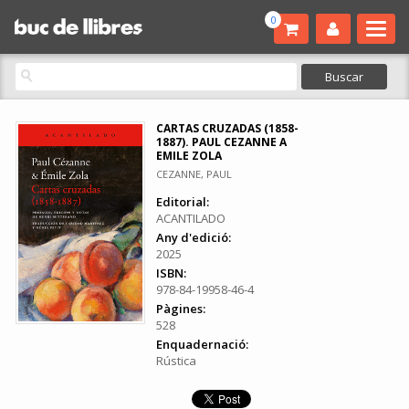
0
CARTAS CRUZADAS (1858-
1887). PAUL CEZANNE A
EMILE ZOLA
CEZANNE, PAUL
Editorial:
ACANTILADO
Any d'edició:
2025
ISBN:
978-84-19958-46-4
Pàgines:
528
Enquadernació:
Rústica