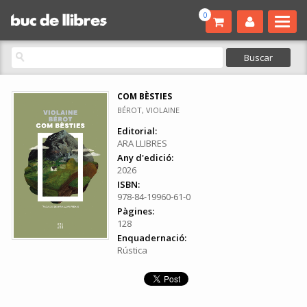
0
COM BÈSTIES
BÉROT, VIOLAINE
Editorial:
ARA LLIBRES
Any d'edició:
2026
ISBN:
978-84-19960-61-0
Pàgines:
128
Enquadernació:
Rústica