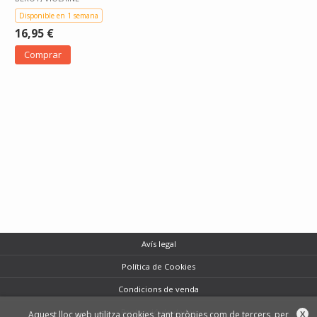
Disponible en 1 semana
16,95 €
Comprar
Avís legal
Política de Cookies
Condicions de venda
Protecció de dades
Aquest lloc web utilitza cookies, tant pròpies com de tercers, per
X