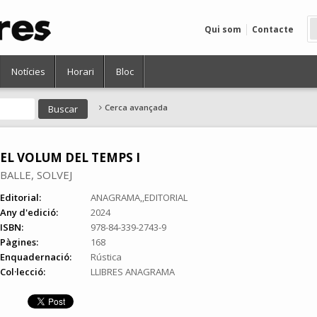
Qui som
Contacte
Notícies
Horari
Bloc
Cerca avançada
EL VOLUM DEL TEMPS I
BALLE, SOLVEJ
Editorial:
ANAGRAMA,,EDITORIAL
Any d'edició:
2024
ISBN:
978-84-339-2743-9
Pàgines:
168
Enquadernació:
Rústica
Col·lecció:
LLIBRES ANAGRAMA