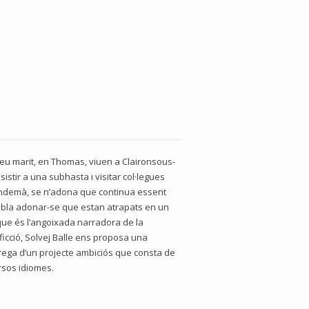
 seu marit, en Thomas, viuen a Claironsous-
sistir a una subhasta i visitar col·legues
l’endemà, se n’adona que continua essent
sembla adonar-se que estan atrapats en un
a, que és l’angoixada narradora de la
ficció, Solvej Balle ens proposa una
ntrega d’un projecte ambiciós que consta de
ersos idiomes.