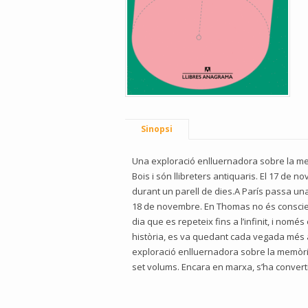
Sinopsi
Una exploració enlluernadora sobre la memò
Bois i són llibreters antiquaris. El 17 de 
durant un parell de dies.A París passa un
18 de novembre. En Thomas no és conscient
dia que es repeteix fins a l’infinit, i nomé
història, es va quedant cada vegada més aï
exploració enlluernadora sobre la memòria, 
set volums. Encara en marxa, s’ha converti