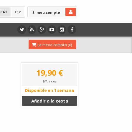
CAT
ESP
El meu compte
La meva compra (
0
)
19,90 €
IVA inclòs
Disponible en 1 semana
Añadir a la cesta