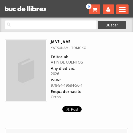
0
JA VE, JA VE
YATSUNAMI, TOMOKO
Editorial:
A FIN DE CUENTOS
Any d'edició:
2026
ISBN:
978-84-19684-56-1
Enquadernació:
Otros