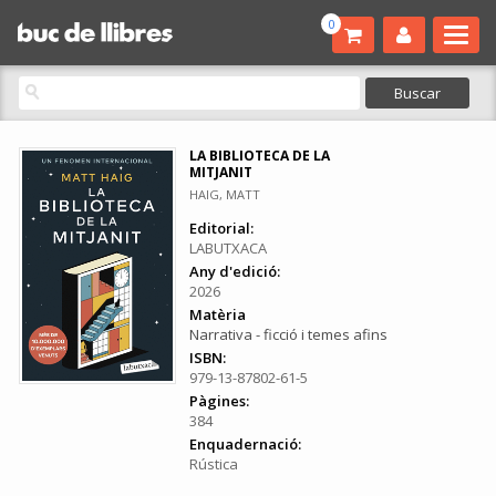
0
LA BIBLIOTECA DE LA
MITJANIT
HAIG, MATT
Editorial:
LABUTXACA
Any d'edició:
2026
Matèria
Narrativa - ficció i temes afins
ISBN:
979-13-87802-61-5
Pàgines:
384
Enquadernació:
Rústica