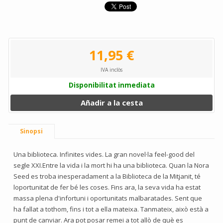
11,95 €
IVA inclòs
Disponibilitat inmediata
Añadir a la cesta
Sinopsi
Una biblioteca. Infinites vides. La gran novel·la feel-good del
segle XXI.Entre la vida i la mort hi ha una biblioteca. Quan la Nora
Seed es troba inesperadament a la Biblioteca de la Mitjanit, té
loportunitat de fer bé les coses. Fins ara, la seva vida ha estat
massa plena d'infortuni i oportunitats malbaratades. Sent que
ha fallat a tothom, fins i tot a ella mateixa. Tanmateix, això està a
punt de canviar. Ara pot posar remei a tot allò de què es