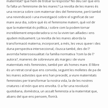
maternitat? que hem de trobar la resposta? No deu ser que ens
fa falta un feminisme de les mares? La revolta de les mares és
una recerca sobre com maternar des del feminisme, però també
una reivindicació i una investigació sobre el significat de ser
mare avui dia, sobre què és el feminisme matern, què vol dir
que la maternitat és política, i sobre com la podem tornar
increïblement empoderadora si no la vivim tan aïllades i ens
ajudem mútuament. La revolta de les mares aborda la
transformació materna, incorporant, a més, les veus queer i des
duna perspectiva interseccional, i busca també, des de l?
avorrida heterosexualitat i la família normativa ?com la de l?
autora?, maneres de sobreviure als marges i de viure
maternitats més feministes, també per als homes mare. El llibre
és un retrat coral que ens convida, seguint les molletes de pa de
les mares activistes que ens han precedit, a viure maternitats
feministes per transformar la nostra vida, la de les nostres
criatures i el món que ens envolta. O a fer una revolució
quotidiana, domèstica, un assalt feminista a la maternitat que,
abans del que ens pensem, florirà.