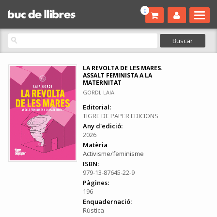
0
LA REVOLTA DE LES MARES.
ASSALT FEMINISTA A LA
MATERNITAT
GORDI, LAIA
Editorial:
TIGRE DE PAPER EDICIONS
Any d'edició:
2026
Matèria
Activisme/feminisme
ISBN:
979-13-87645-22-9
Pàgines:
196
Enquadernació:
Rústica