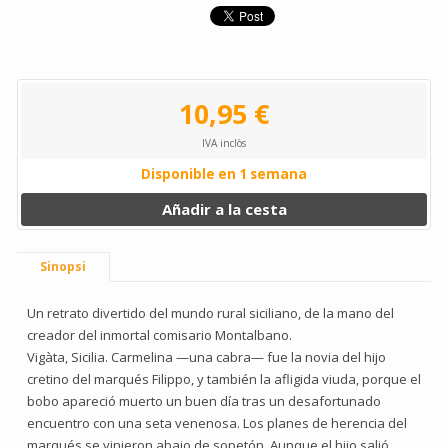
10,95 €
IVA inclòs
Disponible en 1 semana
Añadir a la cesta
Sinopsi
Un retrato divertido del mundo rural siciliano, de la mano del
creador del inmortal comisario Montalbano.
Vigàta, Sicilia. Carmelina —una cabra— fue la novia del hijo
cretino del marqués Filippo, y también la afligida viuda, porque el
bobo apareció muerto un buen día tras un desafortunado
encuentro con una seta venenosa. Los planes de herencia del
marqués se vinieron abajo de sopetón. Aunque el hijo salió