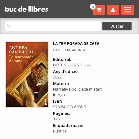
0
LA TEMPORADA DE CAZA
CAMILLERI, ANDREA
Editorial:
DESTINO -CASTELLA-
Any d'edició:
2022
Matèria
Narrativa policíaca misteri
intriga
ISBN:
978-84-233-6085-7
Pàgines:
176
Enquadernació:
Rústica