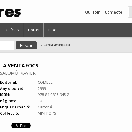
Qui som
Contacte
Notícies
Horari
Bloc
Cerca avançada
LA VENTAFOCS
SALOMÓ, XAVIER
Editorial:
COMBEL
Any d'edició:
2999
ISBN:
978-84-9825-945-2
Pàgines:
10
Enquadernació:
Cartoné
Col·lecció:
MINI POPS