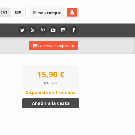
CAT
ESP
El meu compte
La meva compra (
0
)
15,90 €
IVA inclòs
Disponible en 1 semana
Añadir a la cesta