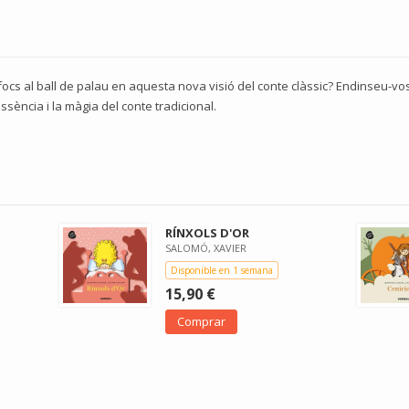
afocs al ball de palau en aquesta nova visió del conte clàssic? Endinseu-v
ssència i la màgia del conte tradicional.
RÍNXOLS D'OR
SALOMÓ, XAVIER
Disponible en 1 semana
15,90 €
Comprar