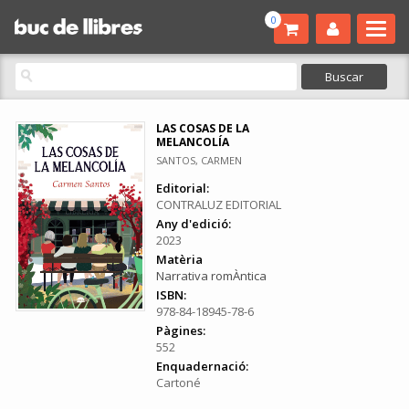
0
LAS COSAS DE LA
MELANCOLÍA
SANTOS, CARMEN
Editorial:
CONTRALUZ EDITORIAL
Any d'edició:
2023
Matèria
Narrativa romÀntica
ISBN:
978-84-18945-78-6
Pàgines:
552
Enquadernació:
Cartoné