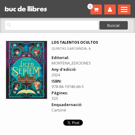
0
LOS TALENTOS OCULTOS
QUINTAS GARCIANDIA, A.
Editorial:
MONTENA,,EDICIONES
Any d'edició:
2024
ISBN:
978-84-19746-66-5
Pàgines:
320
Enquadernació:
Cartoné