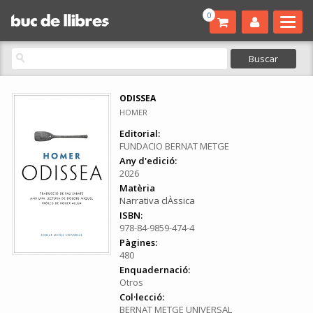
0
ODISSEA
HOMER
Editorial:
FUNDACIO BERNAT METGE
Any d'edició:
2026
Matèria
Narrativa clÀssica
ISBN:
978-84-9859-474-4
Pàgines:
480
Enquadernació:
Otros
Col·lecció:
BERNAT METGE UNIVERSAL