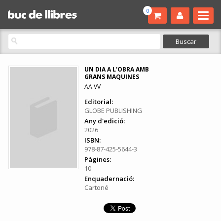
0
UN DIA A L'OBRA AMB
GRANS MAQUINES
AA.VV
Editorial:
GLOBE PUBLISHING
Any d'edició:
2026
ISBN:
978-87-425-5644-3
Pàgines:
10
Enquadernació:
Cartoné