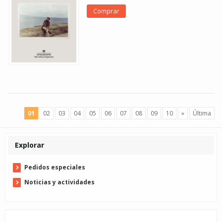
Comprar
01
02
03
04
05
06
07
08
09
10
»
Última
Explorar
Pedidos especiales
Noticias y actividades