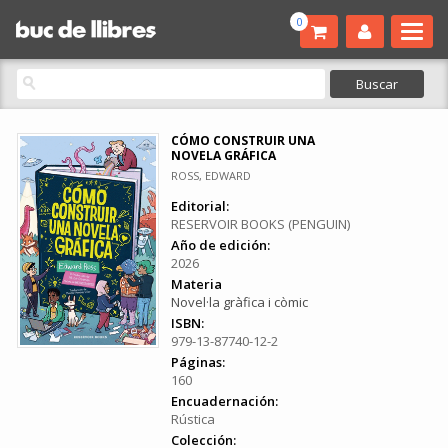
0
CÓMO CONSTRUIR UNA
NOVELA GRÁFICA
ROSS, EDWARD
Editorial:
RESERVOIR BOOKS (PENGUIN)
Año de edición:
2026
Materia
Novel·la gràfica i còmic
ISBN:
979-13-87740-12-2
Páginas:
160
Encuadernación:
Rústica
Colección: