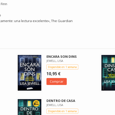
. Finn
e
letamente: una lectura excelente», The Guardian
ENCARA SON DINS
JEWELL, LISA
Disponible en 1 semana
10,95 €
Comprar
DENTRO DE CASA
JEWELL, LISA
Disponible en 1 semana