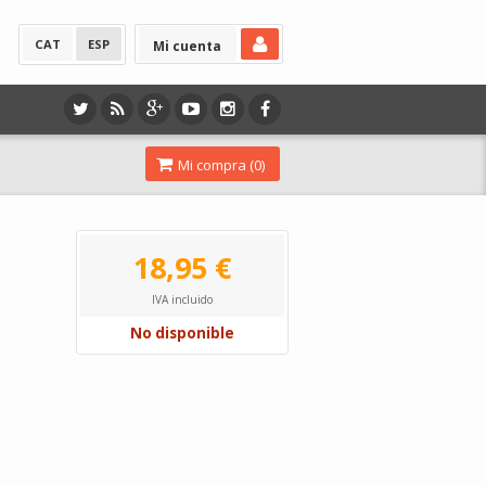
CAT
ESP
Mi cuenta
Mi compra (
0
)
18,95 €
IVA incluido
No disponible