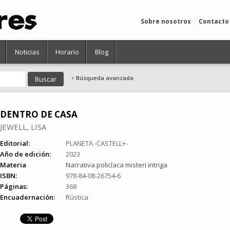
Sobre nosotros
Contacto
Noticias
Horario
Blog
Búsqueda avanzada
DENTRO DE CASA
JEWELL, LISA
Editorial:
PLANETA -CASTELL+-
Año de edición:
2023
Materia
Narrativa policíaca misteri intriga
ISBN:
978-84-08-26754-6
Páginas:
368
Encuadernación:
Rústica