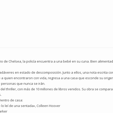
o de Chelsea, la policía encuentra a una bebé en su cuna. Bien alimentada
adáveres en estado de descomposición. Junto a ellos, una nota escrita co
 a quien encontraron con vida, regresa a una casa que esconde su origen 
y personas que nunca se irán.
del thriller, con más de 10 millones de libros venidos. Su obra se compar
.
Dentro de casa:
lo leí de una sentada», Colleen Hoover
arker