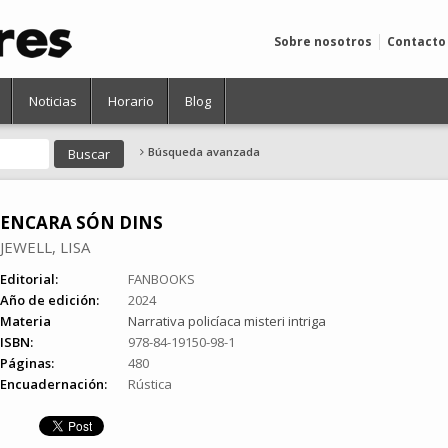
Sobre nosotros
Contacto
Noticias
Horario
Blog
Búsqueda avanzada
ENCARA SÓN DINS
JEWELL, LISA
Editorial:
FANBOOKS
Año de edición:
2024
Materia
Narrativa policíaca misteri intriga
ISBN:
978-84-19150-98-1
Páginas:
480
Encuadernación:
Rústica