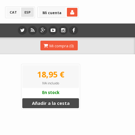
CAT
ESP
Mi cuenta
Mi compra (
0
)
18,95 €
IVA incluido
En stock
Añadir a la cesta