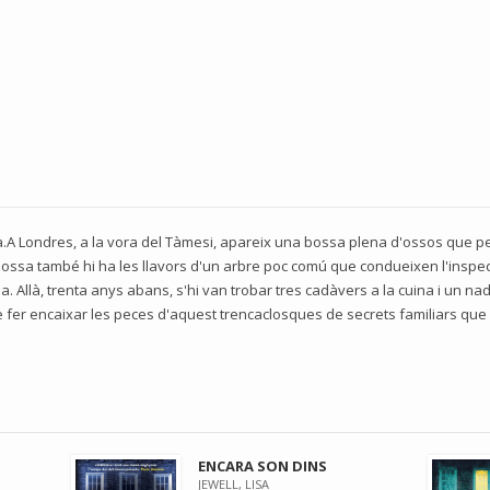
a.A Londres, a la vora del Tàmesi, apareix una bossa plena d'ossos que 
bossa també hi ha les llavors d'un arbre poc comú que condueixen l'inspect
. Allà, trenta anys abans, s'hi van trobar tres cadàvers a la cuina i un nad
e fer encaixar les peces d'aquest trencaclosques de secrets familiars que
ENCARA SON DINS
JEWELL, LISA