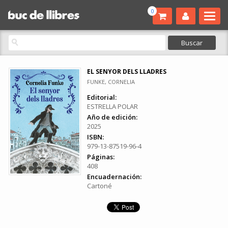
0
EL SENYOR DELS LLADRES
FUNKE, CORNELIA
Editorial:
ESTRELLA POLAR
Año de edición:
2025
ISBN:
979-13-87519-96-4
Páginas:
408
Encuadernación:
Cartoné