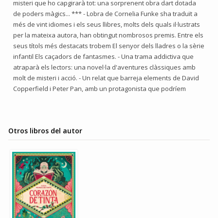
misteri que ho capgirarà tot: una sorprenent obra dart dotada
de poders màgics... *** - Lobra de Cornelia Funke sha traduït a
més de vint idiomes i els seus llibres, molts dels quals il·lustrats
per la mateixa autora, han obtingut nombrosos premis. Entre els
seus títols més destacats trobem El senyor dels lladres o la sèrie
infantil Els caçadors de fantasmes. - Una trama addictiva que
atraparà els lectors: una novel·la d'aventures clàssiques amb
molt de misteri i acció. - Un relat que barreja elements de David
Copperfield i Peter Pan, amb un protagonista que podríem
Otros libros del autor