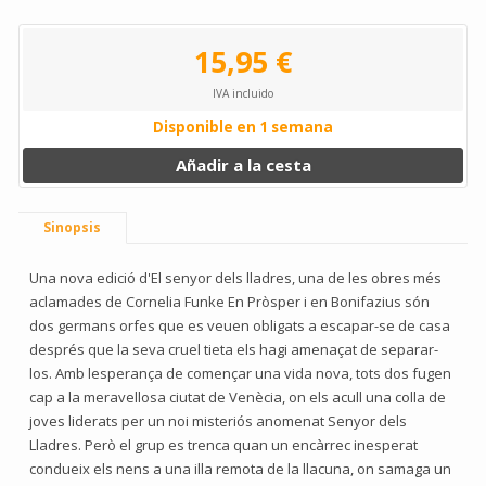
15,95 €
IVA incluido
Disponible en 1 semana
Añadir a la cesta
Sinopsis
Una nova edició d'El senyor dels lladres, una de les obres més
aclamades de Cornelia Funke En Pròsper i en Bonifazius són
dos germans orfes que es veuen obligats a escapar-se de casa
després que la seva cruel tieta els hagi amenaçat de separar-
los. Amb lesperança de començar una vida nova, tots dos fugen
cap a la meravellosa ciutat de Venècia, on els acull una colla de
joves liderats per un noi misteriós anomenat Senyor dels
Lladres. Però el grup es trenca quan un encàrrec inesperat
condueix els nens a una illa remota de la llacuna, on samaga un