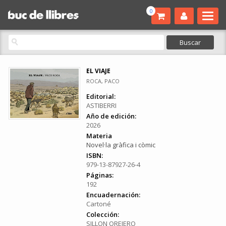
0
EL VIAJE
ROCA, PACO
Editorial:
ASTIBERRI
Año de edición:
2026
Materia
Novel·la gràfica i còmic
ISBN:
979-13-87927-26-4
Páginas:
192
Encuadernación:
Cartoné
Colección:
SILLON OREJERO