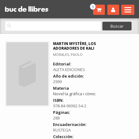
0
MARTIN MYSTÈRE, LOS
ADORADORES DE KALI
MORALES, PAOLO
Editorial:
ALETA EDICIONES
Año de edición:
2999
Materia
Novel·la gràfica i còmic
ISBN:
978-84-96992-54-2
Páginas:
288
Encuadernación:
RUSTEGA
Colección: