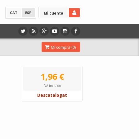
CAT
ESP
Mi cuenta
Mi compra (
0
)
1,96 €
IVA incluido
Descatalogat