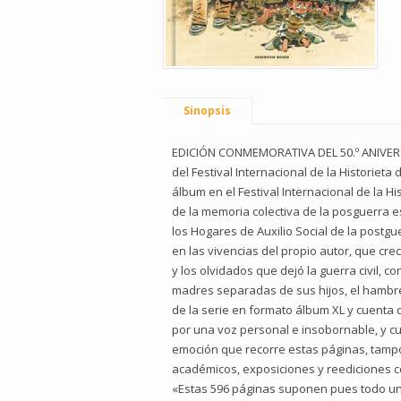
Sinopsis
EDICIÓN CONMEMORATIVA DEL 50.º ANIVERSAR
del Festival Internacional de la Historiet
álbum en el Festival Internacional de la H
de la memoria colectiva de la posguerra es
los Hogares de Auxilio Social de la postg
en las vivencias del propio autor, que cr
y los olvidados que dejó la guerra civil, c
madres separadas de sus hijos, el hambre
de la serie en formato álbum XL y cuenta c
por una voz personal e insobornable, y cuy
emoción que recorre estas páginas, tampoc
académicos, exposiciones y reediciones co
«Estas 596 páginas suponen pues todo un re