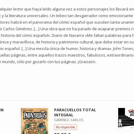
alquier lector que haya leído alguna vez a estos personajes los llevará 
y la literatura universales. Un tebeo tan desgarrador como emocionante y
utores habrá en el panorama del cómic español que susciten tanta unanim
mo Carlos Giménez. […] Una obra que no ha parado de acaparar premios na
 historia del cómic español». Diario de Navarra «Me faltan palabras para h
nica y maravillosa, de historia y patrimonio cultural, que debe estar en cu
 español. [...] Una mezcla única de humor, historia y drama». John Tones
ellas páginas, entre aquellos trazos maestros, fabulosos, extraordinarios,
 mundo, sólo por gozarlo con tus páginas. ¡Gracias!».
IN
PARACUELLOS TOTAL
INTEGRAL
GIMENEZ, CARLOS
No disponible