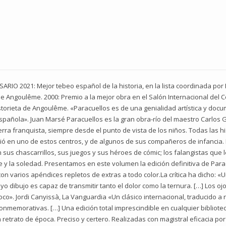
IO 2021: Mejor tebeo español de la historia, en la lista coordinada por 
a de Angoulême. 2000: Premio a la mejor obra en el Salón Internacional del 
istorieta de Angoulême. «Paracuellos es de una genialidad artística y doc
pañola». Juan Marsé Paracuellos es la gran obra-río del maestro Carlos Gi
uerra franquista, siempre desde el punto de vista de los niños. Todas las 
eció en uno de estos centros, y de algunos de sus compañeros de infancia
on sus chascarrillos, sus juegos y sus héroes de cómic; los falangistas que l
 y la soledad. Presentamos en este volumen la edición definitiva de Para
on varios apéndices repletos de extras a todo color.La crítica ha dicho: «
o dibujo es capaz de transmitir tanto el dolor como la ternura. […] Los ojo
o». Jordi Canyissà, La Vanguardia «Un clásico internacional, traducido 
nmemorativas. […] Una edición total imprescindible en cualquier bibliotec
trato de época. Preciso y certero. Realizadas con magistral eficacia por 