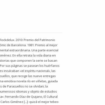
Rockdelux. 2010: Premio del Patrimonio
Cómic de Barcelona. 1981: Premio al mejor
umental extraordinaria. Una parte esencial
ménez. En ella retrata la vida diaria en
historias que componen la serie se basan
. Por sus páginas se pasean los huérfanos
es inculcaban «el espíritu nacional», las
cuellos, que recoge las nueve entregas
Una emotiva novela río en viñetas, guiada
s de Paracuellos no se olvidan; la
a numerosos idiomas y objeto de estudios
a». Fernando Díaz de Quijano, El Cultural
Carlos Giménez [...]: quizá el mejor tebeo