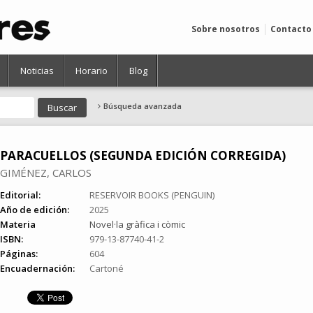
Sobre nosotros
Contacto
Noticias
Horario
Blog
Búsqueda avanzada
PARACUELLOS (SEGUNDA EDICIÓN CORREGIDA)
GIMÉNEZ, CARLOS
Editorial:
RESERVOIR BOOKS (PENGUIN)
Año de edición:
2025
Materia
Novel·la gràfica i còmic
ISBN:
979-13-87740-41-2
Páginas:
604
Encuadernación:
Cartoné