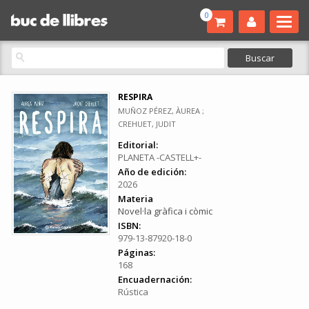
0
RESPIRA
MUÑOZ PÉREZ, ÀUREA ;
CREHUET, JUDIT
Editorial:
PLANETA -CASTELL+-
Año de edición:
2026
Materia
Novel·la gràfica i còmic
ISBN:
979-13-87920-18-0
Páginas:
168
Encuadernación:
Rústica