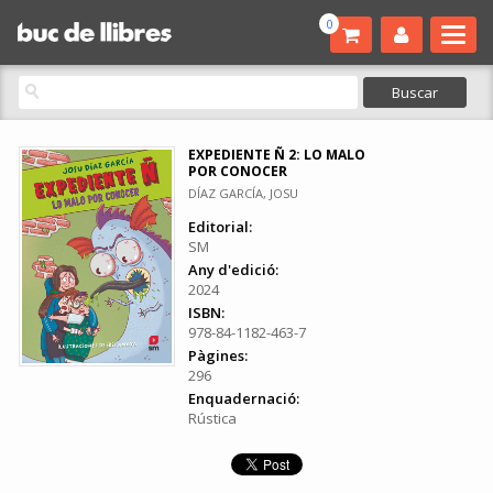
0
EXPEDIENTE Ñ 2: LO MALO
POR CONOCER
DÍAZ GARCÍA, JOSU
Editorial:
SM
Any d'edició:
2024
ISBN:
978-84-1182-463-7
Pàgines:
296
Enquadernació:
Rústica